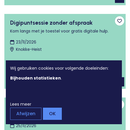
Digipuntsessie zonder afspraak
Toev
Kom langs met je toestel voor gratis digitale hulp.
23/11/2026
Knokke-Heist
Wij gebruiken cookies voor volgende doeleinden:
Bijhouden statistieken
.
Lees meer
Digipuntsessie zonder afspraak
Toev
Afwijzen
OK
Kom langs met je toestel voor gratis digitale hulp.
25/11/2026