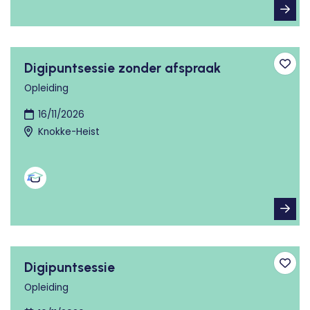
Digipuntsessie zonder afspraak
Toev
Opleiding
16/11/2026
Knokke-Heist
Digipuntsessie
Toev
Opleiding