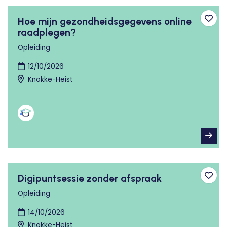
Hoe mijn gezondheidsgegevens online
Toev
raadplegen?
Opleiding
12/10/2026
Knokke-Heist
Digipuntsessie zonder afspraak
Toev
Opleiding
14/10/2026
Knokke-Heist