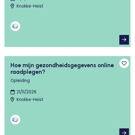
Knokke-Heist
Hoe mijn gezondheidsgegevens online
Toev
raadplegen?
Opleiding
21/11/2026
Knokke-Heist