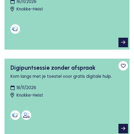
16/11/2026
Knokke-Heist
Digipuntsessie zonder afspraak
Toev
Kom langs met je toestel voor gratis digitale hulp.
18/11/2026
Knokke-Heist