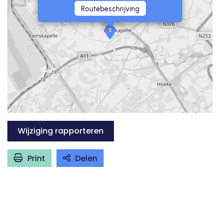
Routebeschrijving
Wijziging rapporteren
Print
Delen