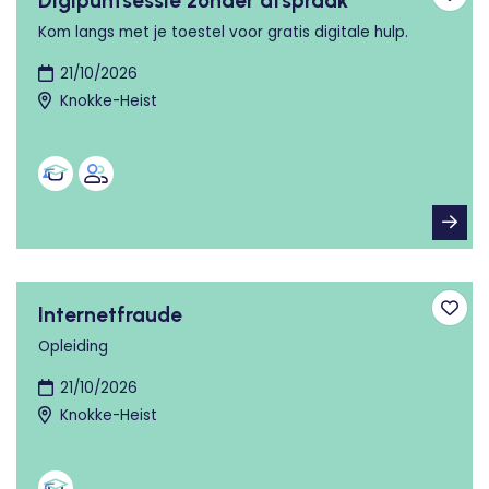
Digipuntsessie zonder afspraak
Toev
Kom langs met je toestel voor gratis digitale hulp.
21/10/2026
Knokke-Heist
Internetfraude
Toev
Opleiding
21/10/2026
Knokke-Heist