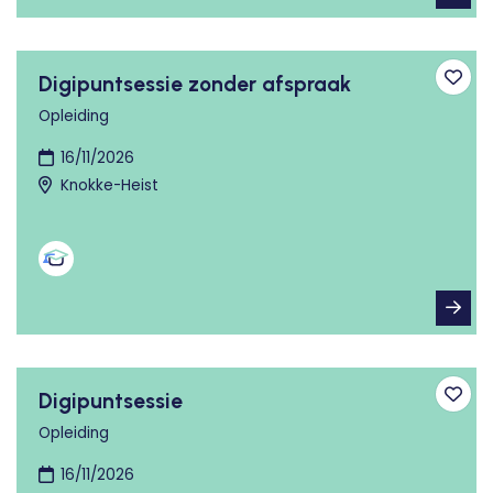
Digipuntsessie zonder afspraak
Toev
Opleiding
16/11/2026
Knokke-Heist
Digipuntsessie
Toev
Opleiding
16/11/2026