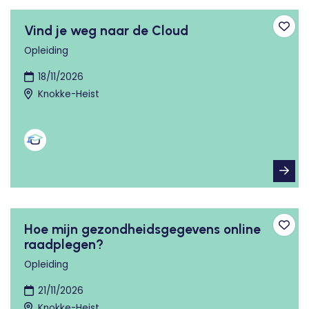
Vind je weg naar de Cloud
Toev
Opleiding
18/11/2026
Knokke-Heist
Hoe mijn gezondheidsgegevens online
Toev
raadplegen?
Opleiding
21/11/2026
Knokke-Heist