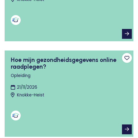
Hoe mijn gezondheidsgegevens online
Toev
raadplegen?
Opleiding
21/11/2026
Knokke-Heist