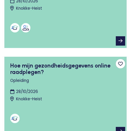
28/10/2026
Knokke-Heist
Hoe mijn gezondheidsgegevens online
Toev
raadplegen?
Opleiding
28/10/2026
Knokke-Heist