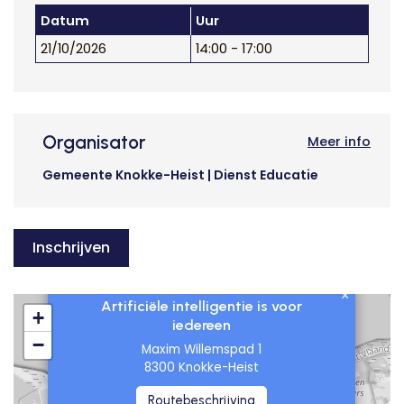
Datum
Uur
21/10/2026
14:00 - 17:00
Organisator
Meer info
Gemeente Knokke-Heist | Dienst Educatie
Inschrijven
×
Artificiële intelligentie is voor
+
iedereen
−
Maxim Willemspad 1
8300 Knokke-Heist
Routebeschrijving