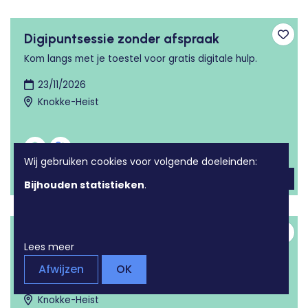
Digipuntsessie zonder afspraak
Toev
Kom langs met je toestel voor gratis digitale hulp.
23/11/2026
Knokke-Heist
Wij gebruiken cookies voor volgende doeleinden:
Bijhouden statistieken
.
Digipuntsessie zonder afspraak
Toev
Lees meer
Kom langs met je toestel voor gratis digitale hulp.
Afwijzen
OK
25/11/2026
Knokke-Heist