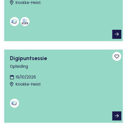
Knokke-Heist
Digipuntsessie
Toev
Opleiding
19/10/2026
Knokke-Heist