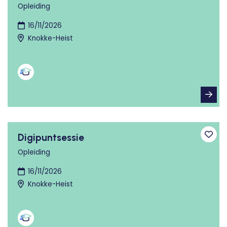
Opleiding
16/11/2026
Knokke-Heist
Digipuntsessie
Toev
Opleiding
16/11/2026
Knokke-Heist