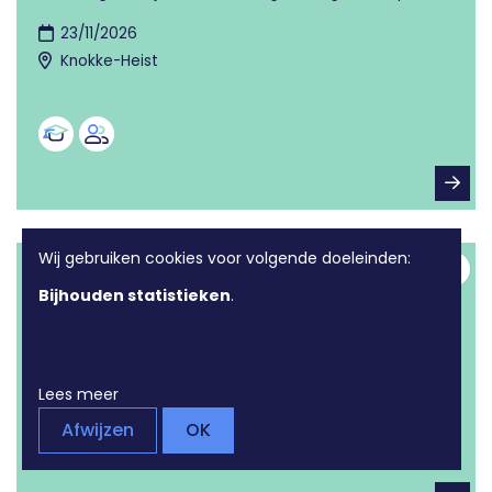
23/11/2026
Knokke-Heist
Wij gebruiken cookies voor volgende doeleinden:
Digipuntsessie zonder afspraak
Toev
Bijhouden statistieken
.
Kom langs met je toestel voor gratis digitale hulp.
25/11/2026
Knokke-Heist
Lees meer
Afwijzen
OK