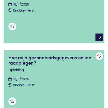
18/11/2026
Knokke-Heist
Hoe mijn gezondheidsgegevens online
Toev
raadplegen?
Opleiding
21/11/2026
Knokke-Heist