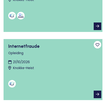
Internetfraude
Toev
Opleiding
21/10/2026
Knokke-Heist