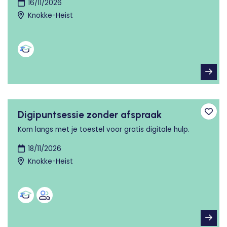
16/11/2026
Knokke-Heist
Digipuntsessie zonder afspraak
Toev
Kom langs met je toestel voor gratis digitale hulp.
18/11/2026
Knokke-Heist