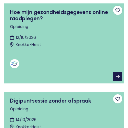
Hoe mijn gezondheidsgegevens online
Toev
raadplegen?
Opleiding
12/10/2026
Knokke-Heist
Digipuntsessie zonder afspraak
Toev
Opleiding
14/10/2026
Knokke-Heist