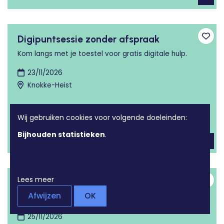
Digipuntsessie zonder afspraak
Toev
Kom langs met je toestel voor gratis digitale hulp.
23/11/2026
Knokke-Heist
Wij gebruiken cookies voor volgende doeleinden:
Bijhouden statistieken
.
Lees meer
Digipuntsessie zonder afspraak
Toev
Afwijzen
OK
Kom langs met je toestel voor gratis digitale hulp.
25/11/2026