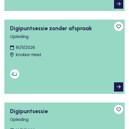
Digipuntsessie zonder afspraak
Toev
Opleiding
16/11/2026
Knokke-Heist
Digipuntsessie
Toev
Opleiding