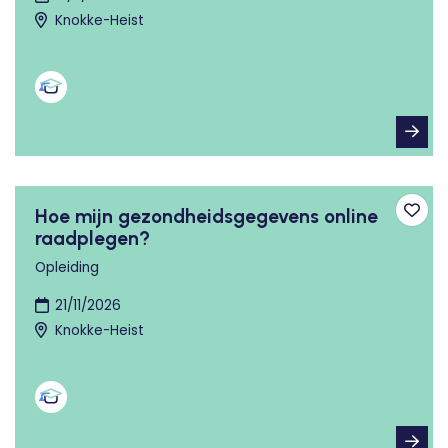
Knokke-Heist
Hoe mijn gezondheidsgegevens online
Toev
raadplegen?
Opleiding
21/11/2026
Knokke-Heist