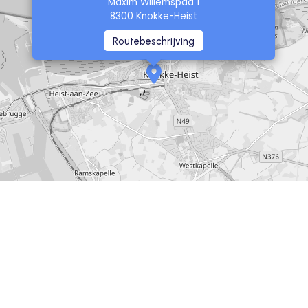
Maxim Willemspad 1
8300 Knokke-Heist
Routebeschrijving