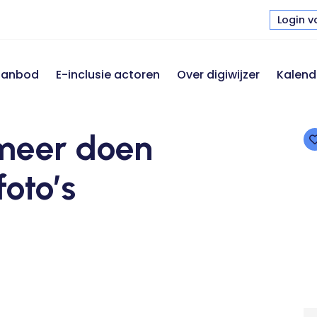
Login v
 aanbod
E-inclusie actoren
Over digiwijzer
Kalend
 meer doen
foto’s