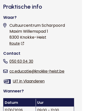
Praktische info
Waar?
Cultuurcentrum Scharpoord
Maxim Willemspad 1
8300 Knokke-Heist
Route
Contact
050 63 04 30
cc.educatie@knokke-heist.be
UiT in Vlaanderen
Wanneer?
Datum
Uur
12/10/2026
09:00 - 12:00