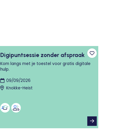
Digipuntsessie zonder afspraak
n aan favorieten
Toevoegen aan fa
Kom langs met je toestel voor gratis digitale
hulp.
09/09/2026
Knokke-Heist