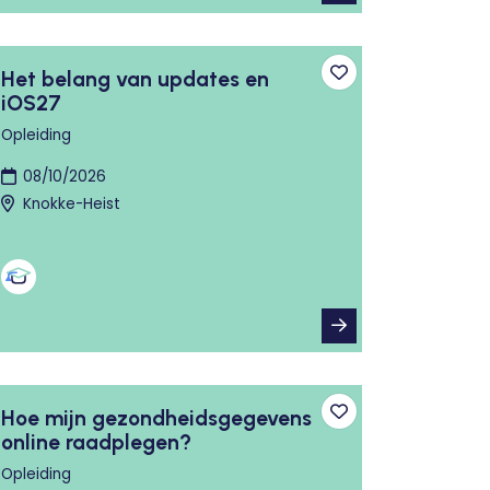
Het belang van updates en
n aan favorieten
Toevoegen aan fa
iOS27
Opleiding
08/10/2026
Knokke-Heist
Hoe mijn gezondheidsgegevens
n aan favorieten
Toevoegen aan fa
online raadplegen?
Opleiding