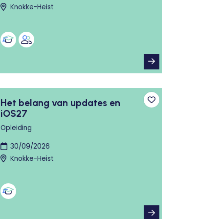
Knokke-Heist
Het belang van updates en
n aan favorieten
Toevoegen aan fa
iOS27
Opleiding
30/09/2026
Knokke-Heist