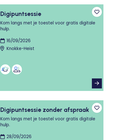
Digipuntsessie
n aan favorieten
Toevoegen aan fa
Kom langs met je toestel voor gratis digitale
hulp.
16/09/2026
Knokke-Heist
Digipuntsessie zonder afspraak
n aan favorieten
Toevoegen aan fa
Kom langs met je toestel voor gratis digitale
hulp.
28/09/2026