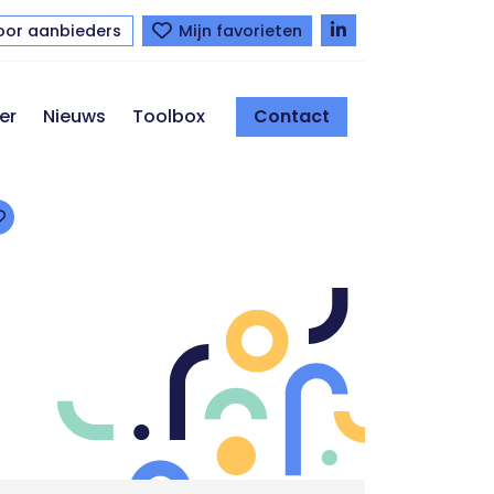
oor aanbieders
Mijn favorieten
er
Nieuws
Toolbox
Contact
Toevoegen aan favorieten