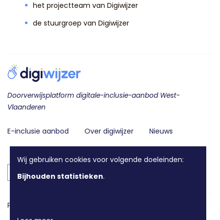
het projectteam van Digiwijzer
de stuurgroep van Digiwijzer
Doorverwijsplatform digitale-inclusie-aanbod West-
Vlaanderen
E-inclusie aanbod
Over digiwijzer
Nieuws
Contact
Wij gebruiken cookies voor volgende doeleinden:
Login voor aanbieders
Bijhouden statistieken
.
Privacy en disclaimer
Cookie policy
Toegankelijkheids­verklaring