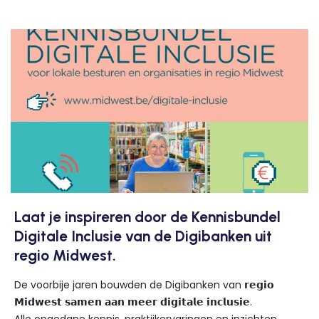
Laat je inspireren door de Kennisbundel
Digitale Inclusie van de Digibanken uit
regio Midwest.
De voorbije jaren bouwden de Digibanken van 𝗿𝗲𝗴𝗶𝗼
𝗠𝗶𝗱𝘄𝗲𝘀𝘁 𝘀𝗮𝗺𝗲𝗻 𝗮𝗮𝗻 𝗺𝗲𝗲𝗿 𝗱𝗶𝗴𝗶𝘁𝗮𝗹𝗲 𝗶𝗻𝗰𝗹𝘂𝘀𝗶𝗲.