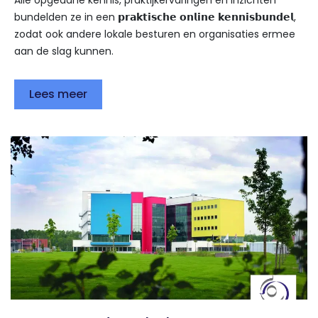
Alle opgedane kennis, praktijkervaringen en inzichten
bundelden ze in een 𝗽𝗿𝗮𝗸𝘁𝗶𝘀𝗰𝗵𝗲 𝗼𝗻𝗹𝗶𝗻𝗲 𝗸𝗲𝗻𝗻𝗶𝘀𝗯𝘂𝗻𝗱𝗲𝗹,
zodat ook andere lokale besturen en organisaties ermee
aan de slag kunnen.
Lees meer