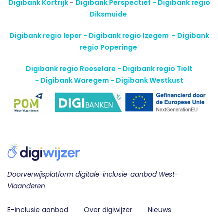
Digibank Kortrijk
-
Digibank Perspectief - Digibank regio
Diksmuide
Digibank regio Ieper - Digibank regio Izegem -
Digibank
regio Poperinge
Digibank regio Roeselare - Digibank regio Tielt
-
Digibank Waregem - Digibank Westkust
Doorverwijsplatform digitale-inclusie-aanbod West-
Vlaanderen
E-inclusie aanbod
Over digiwijzer
Nieuws