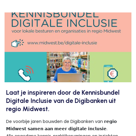
Laat je inspireren door de Kennisbundel
Digitale Inclusie van de Digibanken uit
regio Midwest.
De voorbije jaren bouwden de Digibanken van 𝗿𝗲𝗴𝗶𝗼
𝗠𝗶𝗱𝘄𝗲𝘀𝘁 𝘀𝗮𝗺𝗲𝗻 𝗮𝗮𝗻 𝗺𝗲𝗲𝗿 𝗱𝗶𝗴𝗶𝘁𝗮𝗹𝗲 𝗶𝗻𝗰𝗹𝘂𝘀𝗶𝗲.