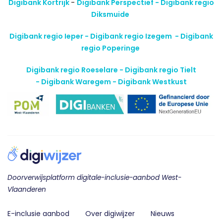
Digibank Kortrijk
-
Digibank Perspectief - Digibank regio
Diksmuide
Digibank regio Ieper - Digibank regio Izegem -
Digibank
regio Poperinge
Digibank regio Roeselare - Digibank regio Tielt
-
Digibank Waregem - Digibank Westkust
Doorverwijsplatform digitale-inclusie-aanbod West-
Vlaanderen
E-inclusie aanbod
Over digiwijzer
Nieuws