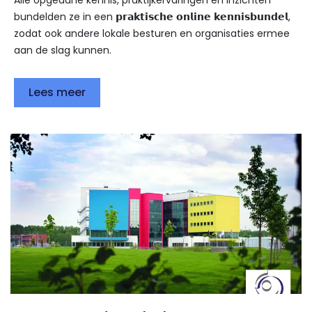
Alle opgedane kennis, praktijkervaringen en inzichten
bundelden ze in een 𝗽𝗿𝗮𝗸𝘁𝗶𝘀𝗰𝗵𝗲 𝗼𝗻𝗹𝗶𝗻𝗲 𝗸𝗲𝗻𝗻𝗶𝘀𝗯𝘂𝗻𝗱𝗲𝗹,
zodat ook andere lokale besturen en organisaties ermee
aan de slag kunnen.
Lees meer