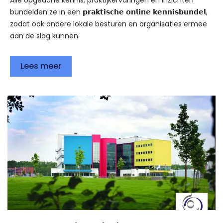
Alle opgedane kennis, praktijkervaringen en inzichten
bundelden ze in een 𝗽𝗿𝗮𝗸𝘁𝗶𝘀𝗰𝗵𝗲 𝗼𝗻𝗹𝗶𝗻𝗲 𝗸𝗲𝗻𝗻𝗶𝘀𝗯𝘂𝗻𝗱𝗲𝗹,
zodat ook andere lokale besturen en organisaties ermee
aan de slag kunnen.
Lees meer