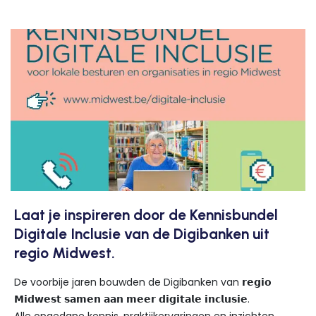
Laat je inspireren door de Kennisbundel
Digitale Inclusie van de Digibanken uit
regio Midwest.
De voorbije jaren bouwden de Digibanken van 𝗿𝗲𝗴𝗶𝗼
𝗠𝗶𝗱𝘄𝗲𝘀𝘁 𝘀𝗮𝗺𝗲𝗻 𝗮𝗮𝗻 𝗺𝗲𝗲𝗿 𝗱𝗶𝗴𝗶𝘁𝗮𝗹𝗲 𝗶𝗻𝗰𝗹𝘂𝘀𝗶𝗲.