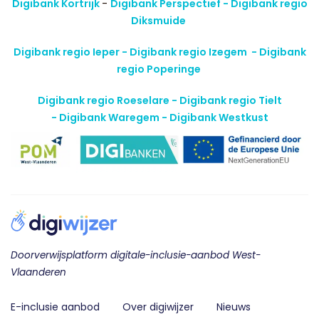
Digibank Kortrijk
-
Digibank Perspectief - Digibank regio
Diksmuide
Digibank regio Ieper - Digibank regio Izegem -
Digibank
regio Poperinge
Digibank regio Roeselare - Digibank regio Tielt
-
Digibank Waregem - Digibank Westkust
Doorverwijsplatform digitale-inclusie-aanbod West-
Vlaanderen
E-inclusie aanbod
Over digiwijzer
Nieuws