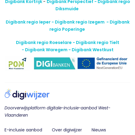
Digibank Kortrijk
-
Digibank Perspectief - Digibank regio
Diksmuide
Digibank regio Ieper - Digibank regio Izegem -
Digibank
regio Poperinge
Digibank regio Roeselare - Digibank regio Tielt
-
Digibank Waregem - Digibank Westkust
Doorverwijsplatform digitale-inclusie-aanbod West-
Vlaanderen
E-inclusie aanbod
Over digiwijzer
Nieuws