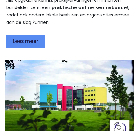
Alle opgedane kennis, praktijkervaringen en inzichten
bundelden ze in een 𝗽𝗿𝗮𝗸𝘁𝗶𝘀𝗰𝗵𝗲 𝗼𝗻𝗹𝗶𝗻𝗲 𝗸𝗲𝗻𝗻𝗶𝘀𝗯𝘂𝗻𝗱𝗲𝗹,
zodat ook andere lokale besturen en organisaties ermee
aan de slag kunnen.
Lees meer