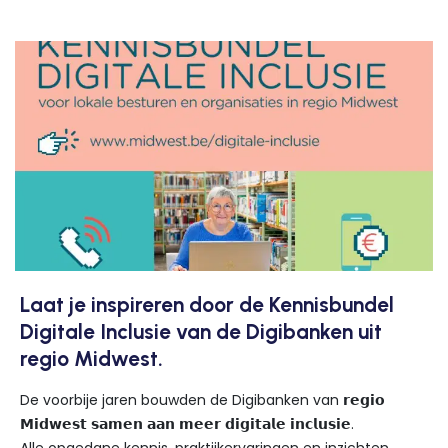
Laat je inspireren door de Kennisbundel
Digitale Inclusie van de Digibanken uit
regio Midwest.
De voorbije jaren bouwden de Digibanken van 𝗿𝗲𝗴𝗶𝗼
𝗠𝗶𝗱𝘄𝗲𝘀𝘁 𝘀𝗮𝗺𝗲𝗻 𝗮𝗮𝗻 𝗺𝗲𝗲𝗿 𝗱𝗶𝗴𝗶𝘁𝗮𝗹𝗲 𝗶𝗻𝗰𝗹𝘂𝘀𝗶𝗲.