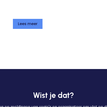
Lees meer
Wist je dat?
n op meldingen van regio's en organisators om vlot op de