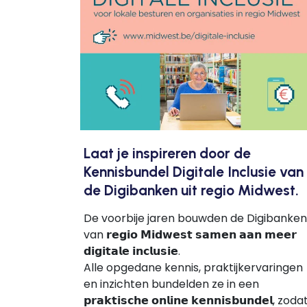
Laat je inspireren door de
Kennisbundel Digitale Inclusie van
de Digibanken uit regio Midwest.
De voorbije jaren bouwden de Digibanken
van 𝗿𝗲𝗴𝗶𝗼 𝗠𝗶𝗱𝘄𝗲𝘀𝘁 𝘀𝗮𝗺𝗲𝗻 𝗮𝗮𝗻 𝗺𝗲𝗲𝗿
𝗱𝗶𝗴𝗶𝘁𝗮𝗹𝗲 𝗶𝗻𝗰𝗹𝘂𝘀𝗶𝗲.
Alle opgedane kennis, praktijkervaringen
en inzichten bundelden ze in een
𝗽𝗿𝗮𝗸𝘁𝗶𝘀𝗰𝗵𝗲 𝗼𝗻𝗹𝗶𝗻𝗲 𝗸𝗲𝗻𝗻𝗶𝘀𝗯𝘂𝗻𝗱𝗲𝗹, zoda