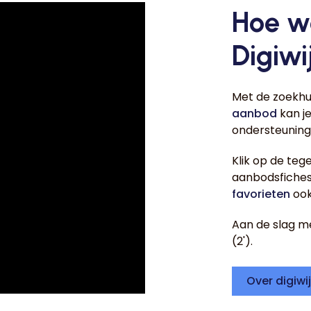
Hoe w
Digiwi
Met de zoekhu
aanbod
kan je
ondersteuning
Klik op de te
aanbodsfiches 
favorieten
ook
Aan de slag met
(2').
Over digiwi