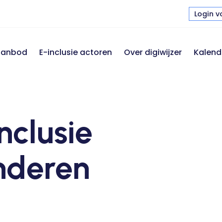
Login v
 aanbod
E-inclusie actoren
Over digiwijzer
Kalend
nclusie
nderen