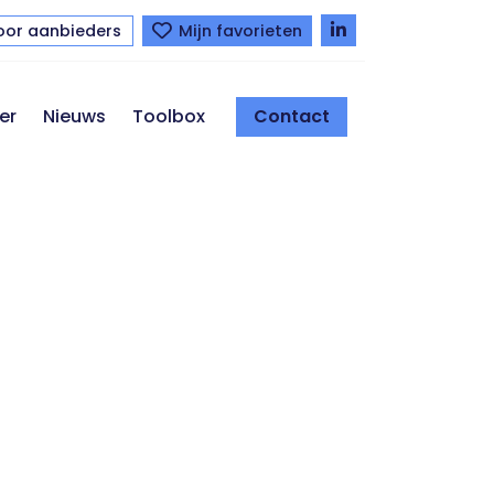
oor aanbieders
Mijn favorieten
er
Nieuws
Toolbox
Contact