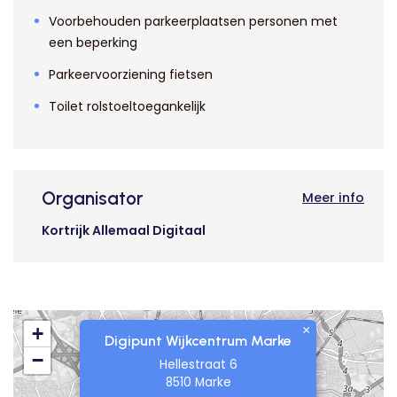
Voorbehouden parkeerplaatsen personen met
een beperking
Parkeervoorziening fietsen
Toilet rolstoeltoegankelijk
Organisator
Meer info
Kortrijk Allemaal Digitaal
×
+
Digipunt Wijkcentrum Marke
−
Hellestraat 6
8510 Marke