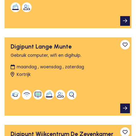
Digipunt Lange Munte
Toev
Gebruik computer, wifi en digihulp.
maandag , woensdag , zaterdag
Kortrijk
Digipunt Wijkcentrum De Zevenkamer
Toev