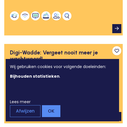
Digi-Wadde: Vergeet nooit meer je
Toev
wachtwoord!
Wij gebruiken cookies voor volgende doeleinden:
Opleiding
Bijhouden statistieken
.
08/09/2026
Bissegem
Lees meer
Afwijzen
OK