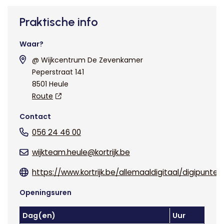
Praktische info
Waar?
@ Wijkcentrum De Zevenkamer
Peperstraat 141
8501 Heule
Route
Contact
056 24 46 00
wijkteam.heule@kortrijk.be
https://www.kortrijk.be/allemaaldigitaal/digipunten
Openingsuren
Dag(en)
Uur