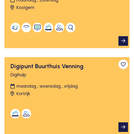
maandag , zaterdag
Kooigem
Digipunt Buurthuis Venning
Toev
Digihulp
maandag , woensdag , vrijdag
Kortrijk