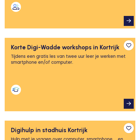
Korte Digi-Wadde workshops in Kortrijk
Toev
Tijdens een gratis les van twee uur leer je werken met
smartphone en/of computer.
Digihulp in stadhuis Kortrijk
Toev
Hulp met je vragen over computer, smartphone ... en