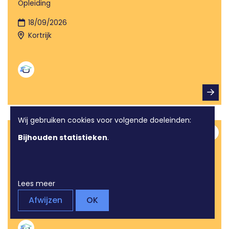
Opleiding
18/09/2026
Kortrijk
Wij gebruiken cookies voor volgende doeleinden:
Digi-Wadde: De goedkoopste
Bijhouden statistieken
.
Toev
energiefactuur
Opleiding
21/09/2026
Lees meer
Marke
Afwijzen
OK