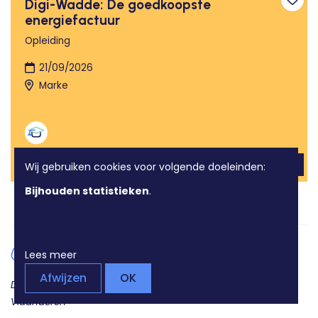
Digi-Wadde: De goedkoopste
Toev
energiefactuur
Opleiding
21/09/2026
Marke
Wij gebruiken cookies voor volgende doeleinden:
Bijhouden statistieken
.
Lees meer
Afwijzen
OK
Doorverwijsplatform digitale-inclusie-aanbod West-
Vlaanderen