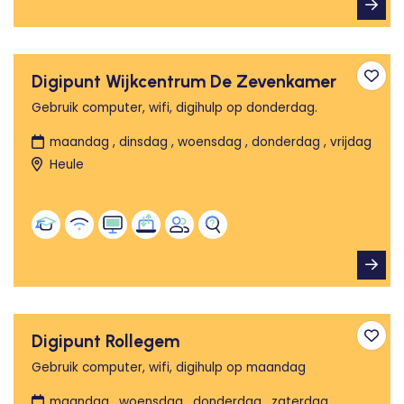
Digipunt Wijkcentrum De Zevenkamer
Toev
Gebruik computer, wifi, digihulp op donderdag.
maandag , dinsdag , woensdag , donderdag , vrijdag
Heule
Digipunt Rollegem
Toev
Gebruik computer, wifi, digihulp op maandag
maandag , woensdag , donderdag , zaterdag