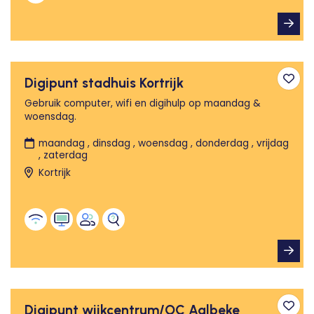
Digipunt stadhuis Kortrijk
Toev
Gebruik computer, wifi en digihulp op maandag &
woensdag.
maandag , dinsdag , woensdag , donderdag , vrijdag
, zaterdag
Kortrijk
Digipunt wijkcentrum/OC Aalbeke
Toev