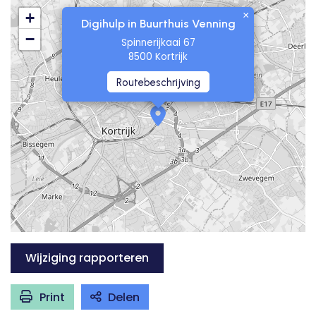
×
+
Digihulp in Buurthuis Venning
−
Spinnerijkaai 67
8500 Kortrijk
Routebeschrijving
Wijziging rapporteren
Print
Delen