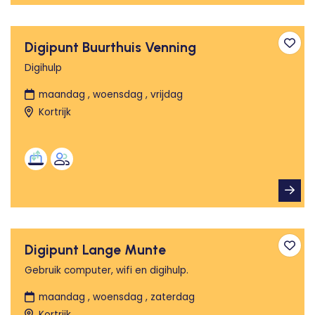
Digipunt Buurthuis Venning
Toev
Digihulp
maandag , woensdag , vrijdag
Kortrijk
Digipunt Lange Munte
Toev
Gebruik computer, wifi en digihulp.
maandag , woensdag , zaterdag
Kortrijk