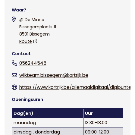
Waar?
@ De Minne
Bissegemplaats 11
8501 Bissegem
Route
Contact
056244545
wijkteam.bissegem@kortrijk.be
https://www.kortrijk.be/allemaaldigitaal/digipunten
Openingsuren
Dag(en)
Uur
maandag
13:30-18:00
dinsdag , donderdag
09:00-12:00