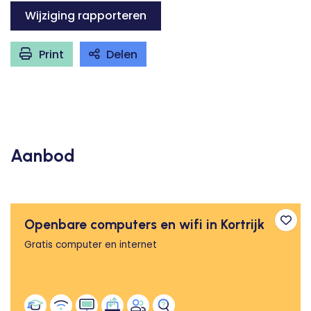
Wijziging rapporteren
Print
Delen
Aanbod
Openbare computers en wifi in Kortrijk
Toev
Gratis computer en internet