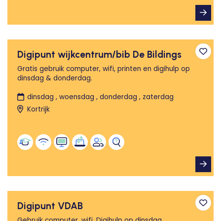
Digipunt wijkcentrum/bib De Bildings
Toev
Gratis gebruik computer, wifi, printen en digihulp op
dinsdag & donderdag.
dinsdag , woensdag , donderdag , zaterdag
Kortrijk
Digipunt VDAB
Toev
Gebruik computer, wifi. Digihulp op dinsdag.