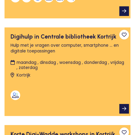
Digihulp in Centrale bibliotheek Kortrijk
Toev
Hulp met je vragen over computer, smartphone … en
digitale toepassingen
maandag , dinsdag , woensdag , donderdag , vrijdag
, zaterdag
Kortrijk
Korte Digi-Wadde workshops in Kortrijk