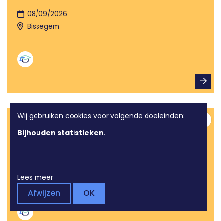
08/09/2026
Bissegem
Wij gebruiken cookies voor volgende doeleinden:
Digi-Wadde: Digitaal boodschappen
Toev
Bijhouden statistieken
.
doen
Opleiding
18/09/2026
Lees meer
Kortrijk
Afwijzen
OK