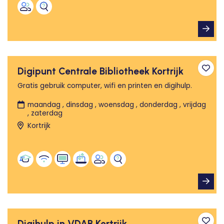
Digipunt Centrale Bibliotheek Kortrijk
Toev
Gratis gebruik computer, wifi en printen en digihulp.
maandag , dinsdag , woensdag , donderdag , vrijdag
, zaterdag
Kortrijk
Digihulp in VDAB Kortrijk