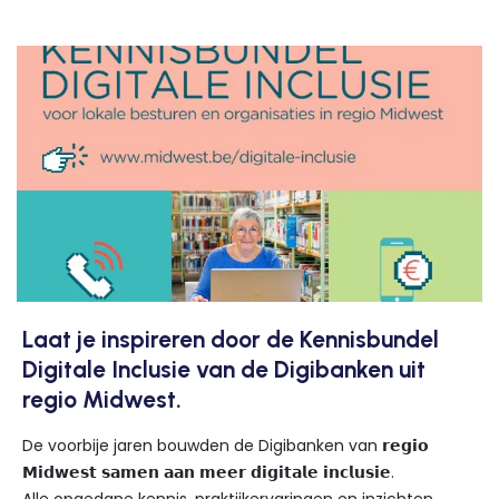
Laat je inspireren door de Kennisbundel
Digitale Inclusie van de Digibanken uit
regio Midwest.
De voorbije jaren bouwden de Digibanken van 𝗿𝗲𝗴𝗶𝗼
𝗠𝗶𝗱𝘄𝗲𝘀𝘁 𝘀𝗮𝗺𝗲𝗻 𝗮𝗮𝗻 𝗺𝗲𝗲𝗿 𝗱𝗶𝗴𝗶𝘁𝗮𝗹𝗲 𝗶𝗻𝗰𝗹𝘂𝘀𝗶𝗲.