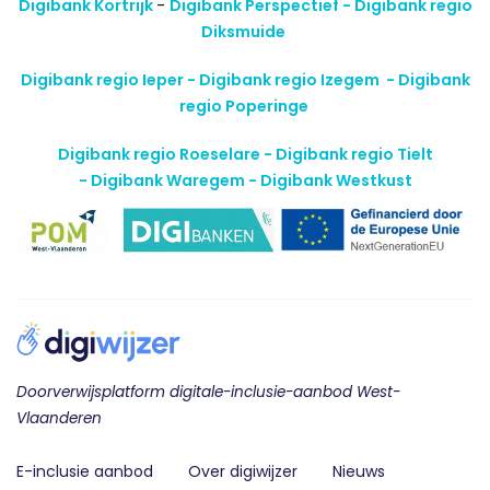
Digibank Kortrijk
-
Digibank Perspectief - Digibank regio
Diksmuide
Digibank regio Ieper - Digibank regio Izegem -
Digibank
regio Poperinge
Digibank regio Roeselare - Digibank regio Tielt
-
Digibank Waregem - Digibank Westkust
Doorverwijsplatform digitale-inclusie-aanbod West-
Vlaanderen
E-inclusie aanbod
Over digiwijzer
Nieuws