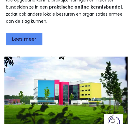
Alle opgedane kennis, praktijkervaringen en inzichten
bundelden ze in een 𝗽𝗿𝗮𝗸𝘁𝗶𝘀𝗰𝗵𝗲 𝗼𝗻𝗹𝗶𝗻𝗲 𝗸𝗲𝗻𝗻𝗶𝘀𝗯𝘂𝗻𝗱𝗲𝗹,
zodat ook andere lokale besturen en organisaties ermee
aan de slag kunnen.
Lees meer