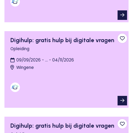
Digihulp: gratis hulp bij digitale vragen
Toev
Opleiding
09/09/2026 - ... - 04/11/2026
Wingene
Digihulp: gratis hulp bij digitale vragen
Toev