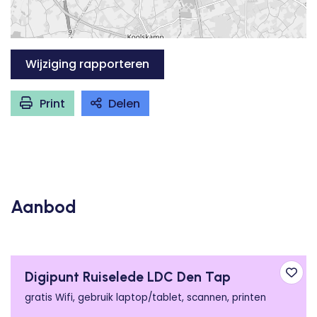
Wijziging rapporteren
Print
Delen
Aanbod
Digipunt Ruiselede LDC Den Tap
Toev
gratis Wifi, gebruik laptop/tablet, scannen, printen