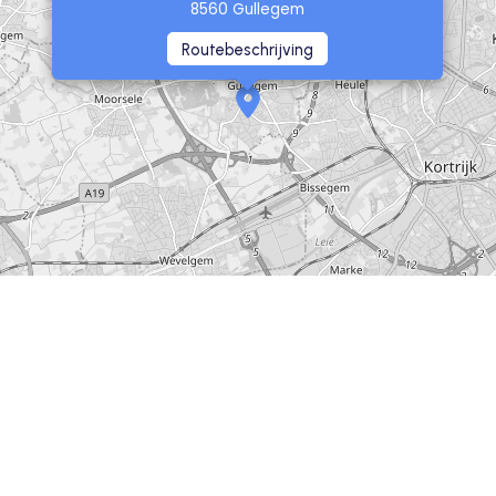
8560 Gullegem
Routebeschrijving