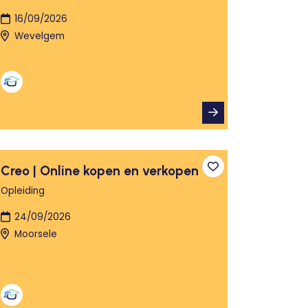
16/09/2026
Wevelgem
Creo | Online kopen en verkopen
n aan favorieten
Toevoegen aan fa
Opleiding
24/09/2026
Moorsele