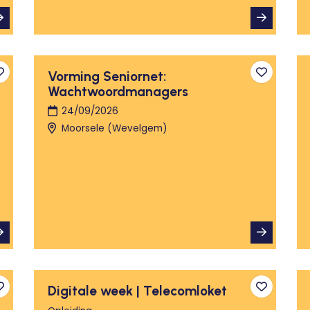
Vorming Seniornet:
Toevoegen aan favorieten
Toevoege
Wachtwoordmanagers
24/09/2026
Moorsele (Wevelgem)
Digitale week | Telecomloket
Toevoegen aan favorieten
Toevoege