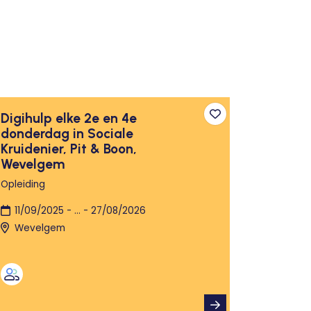
Digihulp elke 2e en 4e
n aan favorieten
Toevoegen aan fa
donderdag in Sociale
Kruidenier, Pit & Boon,
Wevelgem
Opleiding
11/09/2025 - ... - 27/08/2026
Wevelgem