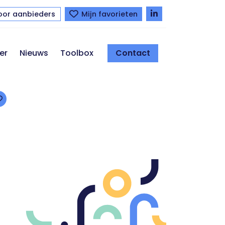
oor aanbieders
Mijn favorieten
er
Nieuws
Toolbox
Contact
Toevoegen aan favorieten