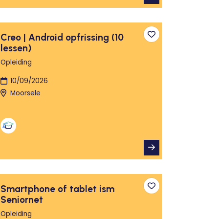
Creo | Android opfrissing (10
n aan favorieten
Toevoegen aan fa
lessen)
Opleiding
10/09/2026
Moorsele
Smartphone of tablet ism
n aan favorieten
Toevoegen aan fa
Seniornet
Opleiding