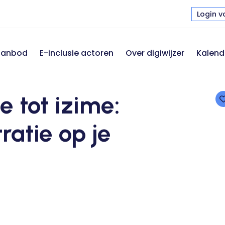
Login v
 aanbod
E-inclusie actoren
Over digiwijzer
Kalend
e tot izime:
ratie op je