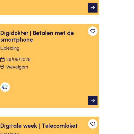
Digidokter | Betalen met de
n aan favorieten
Toevoegen aan fa
smartphone
Opleiding
26/09/2026
Wevelgem
Digitale week | Telecomloket
n aan favorieten
Toevoegen aan fa