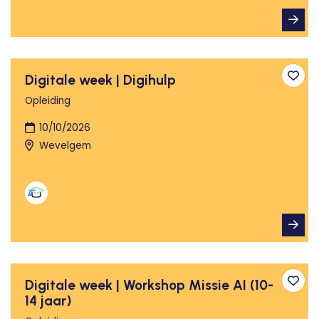
Digitale week | Digihulp
Toev
Opleiding
10/10/2026
Wevelgem
Digitale week | Workshop Missie AI (10-
Toev
14 jaar)