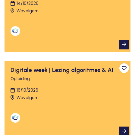
14/10/2026
Wevelgem
Digitale week | Lezing algoritmes & AI
Toev
Opleiding
16/10/2026
Wevelgem