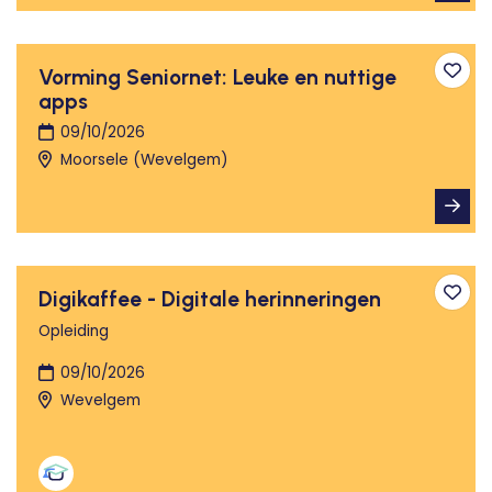
Vorming Seniornet: Leuke en nuttige
Toev
apps
09/10/2026
Moorsele (Wevelgem)
Digikaffee - Digitale herinneringen
Toev
Opleiding
09/10/2026
Wevelgem