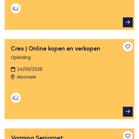
Creo | Online kopen en verkopen
Toev
Opleiding
24/09/2026
Moorsele
Vorming Seniornet: