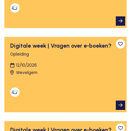
Digitale week | Vragen over e-boeken?
Toev
Opleiding
12/10/2026
Wevelgem
Digitale week | Vragen over e-boeken?