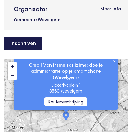
Organisator
Meer info
Gemeente Wevelgem
Inschrijven
×
Creo | Van itsme tot izime: doe je
+
administratie op je smartphone
−
(Wevelgem)
Elckerlycplein 1
8560 Wevelgem
Routebeschrijving