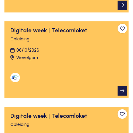
Digitale week | Telecomloket
Toev
Opleiding
06/10/2026
Wevelgem
Digitale week | Telecomloket
Toev
Opleiding