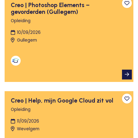
Creo | Photoshop Elements –
Toev
gevorderden (Gullegem)
Opleiding
10/09/2026
Gullegem
Creo | Help, mijn Google Cloud zit vol
Toev
Opleiding
11/09/2026
Wevelgem