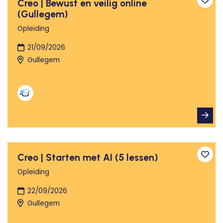
Creo | Bewust en veilig online
Toev
(Gullegem)
Opleiding
21/09/2026
Gullegem
Creo | Starten met AI (5 lessen)
Toev
Opleiding
22/09/2026
Gullegem