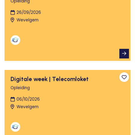
Opleiding
26/09/2026
Wevelgem
Digitale week | Telecomloket
Toev
Opleiding
06/10/2026
Wevelgem