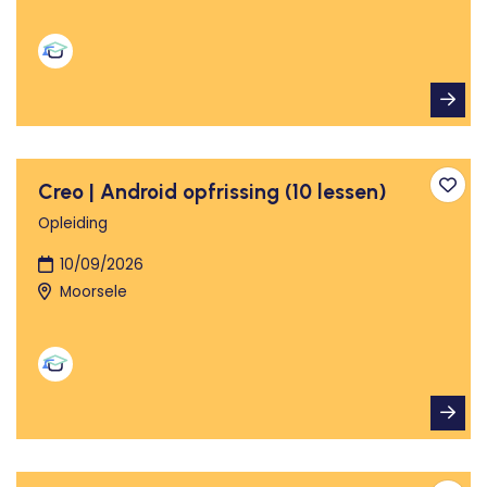
Creo | Android opfrissing (10 lessen)
Toev
Opleiding
10/09/2026
Moorsele