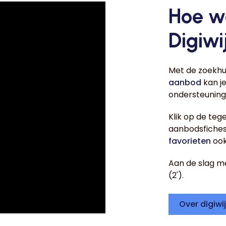
Hoe w
Digiwi
Met de zoekhu
aanbod
kan je
ondersteuning
Klik op de te
aanbodsfiches 
favorieten
ook
Aan de slag met
(2').
Over digiwi