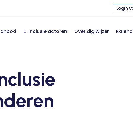
Login v
 aanbod
E-inclusie actoren
Over digiwijzer
Kalend
nclusie
nderen