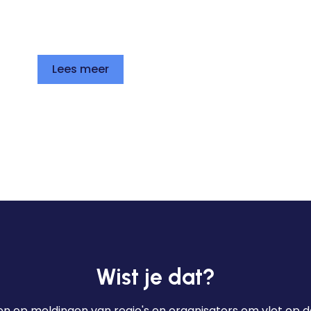
Lees meer
Wist je dat?
n op meldingen van regio's en organisators om vlot op de