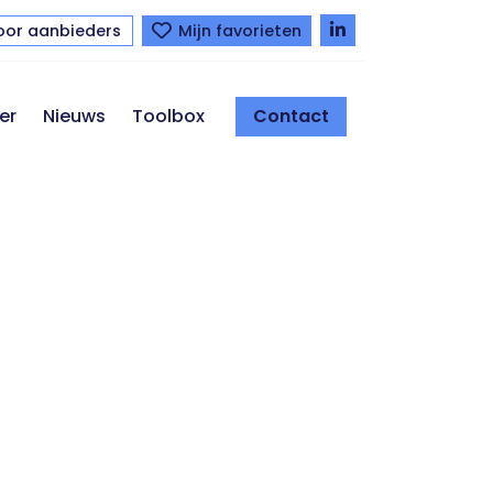
oor aanbieders
Mijn favorieten
er
Nieuws
Toolbox
Contact