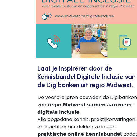
Laat je inspireren door de
Kennisbundel Digitale Inclusie van
de Digibanken uit regio Midwest.
De voorbije jaren bouwden de Digibanken
van 𝗿𝗲𝗴𝗶𝗼 𝗠𝗶𝗱𝘄𝗲𝘀𝘁 𝘀𝗮𝗺𝗲𝗻 𝗮𝗮𝗻 𝗺𝗲𝗲𝗿
𝗱𝗶𝗴𝗶𝘁𝗮𝗹𝗲 𝗶𝗻𝗰𝗹𝘂𝘀𝗶𝗲.
Alle opgedane kennis, praktijkervaringen
en inzichten bundelden ze in een
𝗽𝗿𝗮𝗸𝘁𝗶𝘀𝗰𝗵𝗲 𝗼𝗻𝗹𝗶𝗻𝗲 𝗸𝗲𝗻𝗻𝗶𝘀𝗯𝘂𝗻𝗱𝗲𝗹, zoda