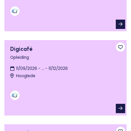
Digicafé
Toev
Opleiding
11/09/2026 - ... - 11/12/2026
Hooglede