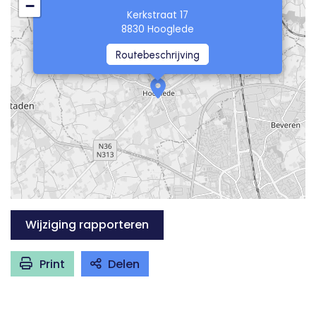
−
Kerkstraat 17
8830 Hooglede
Routebeschrijving
Wijziging rapporteren
Print
Delen