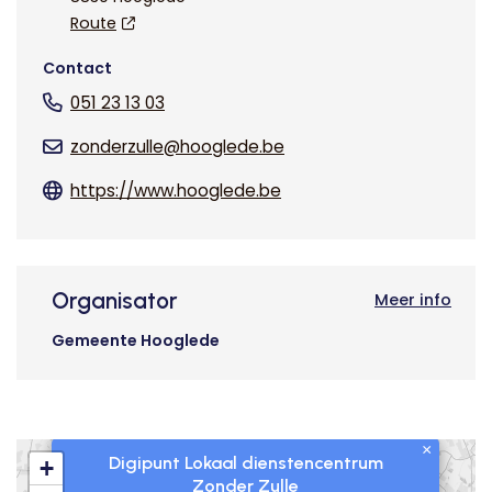
Route
Contact
051 23 13 03
zonderzulle@hooglede.be
https://www.hooglede.be
Organisator
Meer info
Gemeente Hooglede
×
Digipunt Lokaal dienstencentrum
+
Zonder Zulle