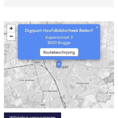
×
+
Digipunt Hoofdbibliotheek Biekorf
−
Kuipersstraat 3
8000 Brugge
Routebeschrijving
Wijziging rapporteren