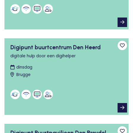
Digipunt buurtcentrum Den Heerd
Toev
digitale hulp door een digihelper
dinsdag
Brugge
Digipunt Buurtpaviljoen Den Breydel