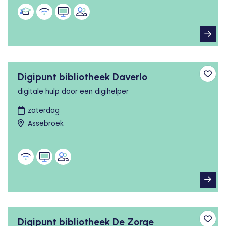
Digipunt bibliotheek Daverlo
Toev
digitale hulp door een digihelper
zaterdag
Assebroek
Digipunt bibliotheek De Zorge
Toev