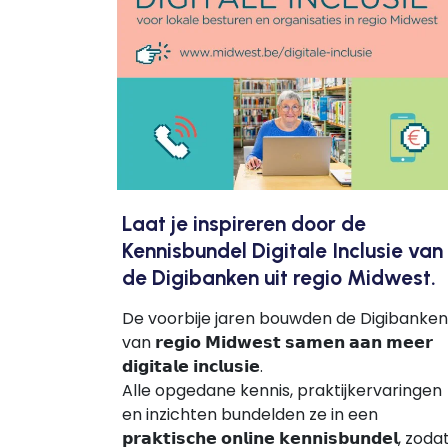
Laat je inspireren door de
Kennisbundel Digitale Inclusie van
de Digibanken uit regio Midwest.
De voorbije jaren bouwden de Digibanken
van 𝗿𝗲𝗴𝗶𝗼 𝗠𝗶𝗱𝘄𝗲𝘀𝘁 𝘀𝗮𝗺𝗲𝗻 𝗮𝗮𝗻 𝗺𝗲𝗲𝗿
𝗱𝗶𝗴𝗶𝘁𝗮𝗹𝗲 𝗶𝗻𝗰𝗹𝘂𝘀𝗶𝗲.
Alle opgedane kennis, praktijkervaringen
en inzichten bundelden ze in een
𝗽𝗿𝗮𝗸𝘁𝗶𝘀𝗰𝗵𝗲 𝗼𝗻𝗹𝗶𝗻𝗲 𝗸𝗲𝗻𝗻𝗶𝘀𝗯𝘂𝗻𝗱𝗲𝗹, zoda