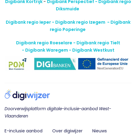
Digibank Kortrijk
-
Digibank Perspectief - Digibank regio
Diksmuide
Digibank regio Ieper - Digibank regio Izegem -
Digibank
regio Poperinge
Digibank regio Roeselare - Digibank regio Tielt
-
Digibank Waregem - Digibank Westkust
Doorverwijsplatform digitale-inclusie-aanbod West-
Vlaanderen
E-inclusie aanbod
Over digiwijzer
Nieuws