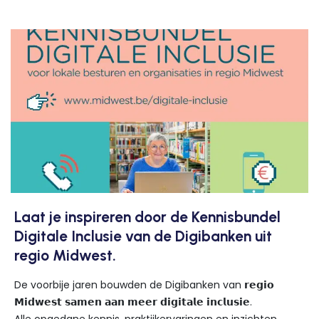
Laat je inspireren door de Kennisbundel
Digitale Inclusie van de Digibanken uit
regio Midwest.
De voorbije jaren bouwden de Digibanken van 𝗿𝗲𝗴𝗶𝗼
𝗠𝗶𝗱𝘄𝗲𝘀𝘁 𝘀𝗮𝗺𝗲𝗻 𝗮𝗮𝗻 𝗺𝗲𝗲𝗿 𝗱𝗶𝗴𝗶𝘁𝗮𝗹𝗲 𝗶𝗻𝗰𝗹𝘂𝘀𝗶𝗲.