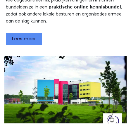
Alle opgedane kennis, praktijkervaringen en inzichten
bundelden ze in een 𝗽𝗿𝗮𝗸𝘁𝗶𝘀𝗰𝗵𝗲 𝗼𝗻𝗹𝗶𝗻𝗲 𝗸𝗲𝗻𝗻𝗶𝘀𝗯𝘂𝗻𝗱𝗲𝗹,
zodat ook andere lokale besturen en organisaties ermee
aan de slag kunnen.
Lees meer