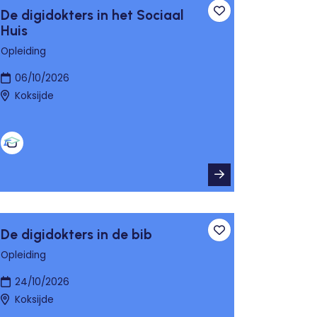
De digidokters in het Sociaal
n aan favorieten
Toevoegen aan fa
Huis
Opleiding
06/10/2026
Koksijde
De digidokters in de bib
n aan favorieten
Toevoegen aan fa
Opleiding
24/10/2026
Koksijde