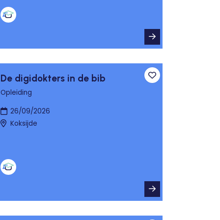
De digidokters in de bib
n aan favorieten
Toevoegen aan fa
Opleiding
26/09/2026
Koksijde