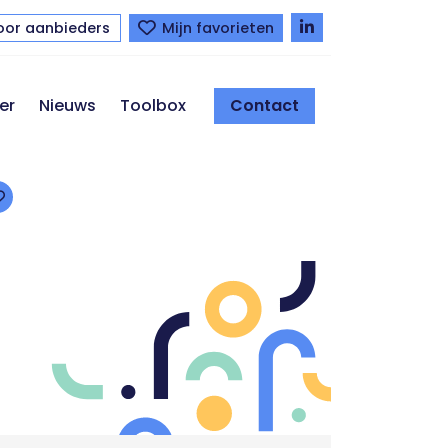
oor aanbieders
Mijn favorieten
er
Nieuws
Toolbox
Contact
Toevoegen aan favorieten