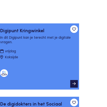
Digipunt Kringwinkel
n aan favorieten
Toevoegen aan fa
In dit Digipunt kan je terecht met je digitale
vragen.
vrijdag
Koksijde
De digidokters in het Sociaal
n aan favorieten
Toevoegen aan fa