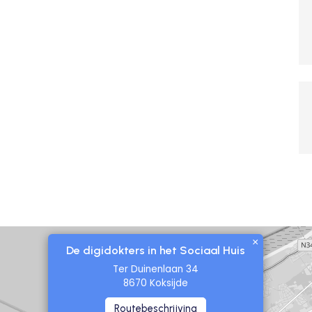
×
De digidokters in het Sociaal Huis
Ter Duinenlaan 34
8670 Koksijde
Routebeschrijving