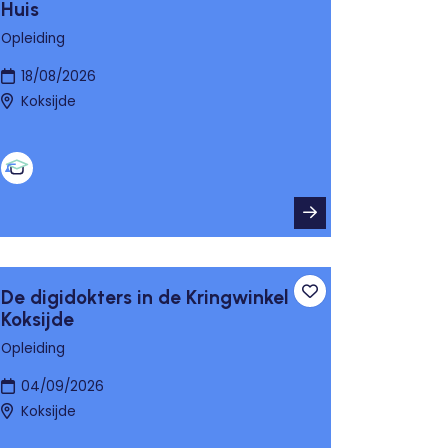
Huis
Opleiding
18/08/2026
Koksijde
De digidokters in de Kringwinkel
n aan favorieten
Toevoegen aan fa
Koksijde
Opleiding
04/09/2026
Koksijde