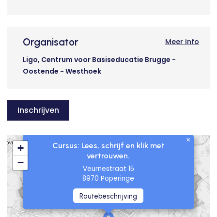
Organisator
Meer info
Ligo, Centrum voor Basiseducatie Brugge -
Oostende - Westhoek
Inschrijven
×
Cursus: Lees, schrijf en klik met
+
vertrouwen.
−
Veurnestraat 15
8970 Poperinge
Routebeschrijving