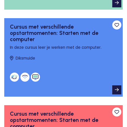
Cursus met verschillende
Toev
opstartmomenten: Starten met de
computer
In deze cursus leer je werken met de computer.
Diksmuide
Cursus met verschillende
Toev
opstartmomenten: Starten met de
computer