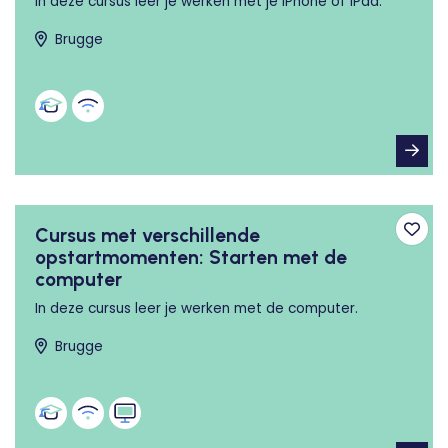
In deze cursus leer je werken met je iPhone of iPad.
Brugge
Cursus met verschillende
Toev
opstartmomenten: Starten met de
computer
In deze cursus leer je werken met de computer.
Brugge