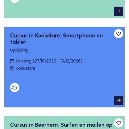
Cursus in Koekelare: Smartphone en
Toev
tablet
Opleiding
dinsdag (27/10/2026 - 15/12/2026)
Koekelare
Cursus in Beernem: Surfen en mailen op
Toev