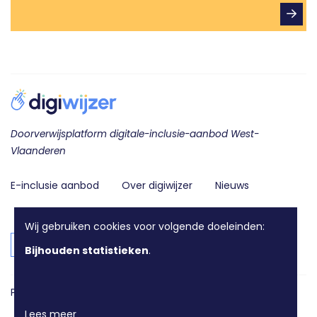
Doorverwijsplatform digitale-inclusie-aanbod West-
Vlaanderen
E-inclusie aanbod
Over digiwijzer
Nieuws
Contact
Wij gebruiken cookies voor volgende doeleinden:
Login voor aanbieders
Bijhouden statistieken
.
Privacy en disclaimer
Cookie policy
Toegankelijkheids­verklaring
Lees meer