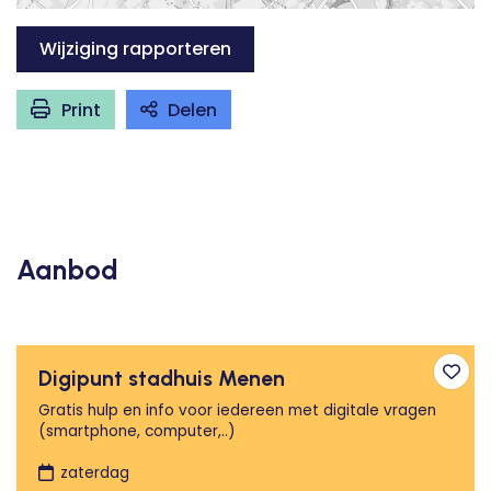
Wijziging rapporteren
Print
Delen
Aanbod
Digipunt stadhuis Menen
Toev
Gratis hulp en info voor iedereen met digitale vragen
(smartphone, computer,..)
zaterdag