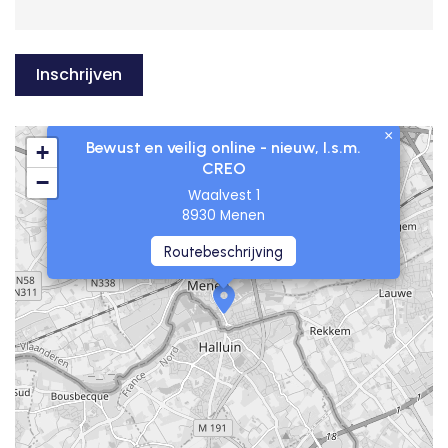
Inschrijven
×
Bewust en veilig online - nieuw, I.s.m.
+
CREO
−
Waalvest 1
8930 Menen
Routebeschrijving