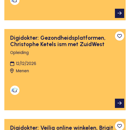
Digidokter: Gezondheidsplatformen,
Toev
Christophe Ketels ism met ZuidWest
Opleiding
12/12/2026
Menen
Digidokter: Veilig online winkelen, Brigit
Toev