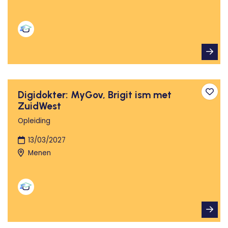
Digidokter: MyGov, Brigit ism met
Toev
ZuidWest
Opleiding
13/03/2027
Menen