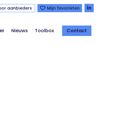
oor aanbieders
Mijn favorieten
er
Nieuws
Toolbox
Contact