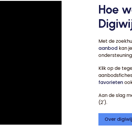
Hoe w
Digiwi
Met de zoekhu
aanbod
kan je
ondersteuning
Klik op de te
aanbodsfiches 
favorieten
ook
Aan de slag met
(2').
Over digiwi