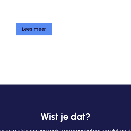
Lees meer
Wist je dat?
n op meldingen van regio's en organisators om vlot op de