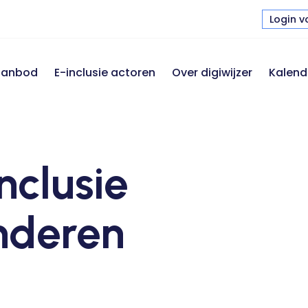
Login v
 aanbod
E-inclusie actoren
Over digiwijzer
Kalend
nclusie
nderen