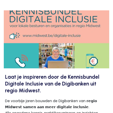
Laat je inspireren door de Kennisbundel
Digitale Inclusie van de Digibanken uit
regio Midwest.
De voorbije jaren bouwden de Digibanken van 𝗿𝗲𝗴𝗶𝗼
𝗠𝗶𝗱𝘄𝗲𝘀𝘁 𝘀𝗮𝗺𝗲𝗻 𝗮𝗮𝗻 𝗺𝗲𝗲𝗿 𝗱𝗶𝗴𝗶𝘁𝗮𝗹𝗲 𝗶𝗻𝗰𝗹𝘂𝘀𝗶𝗲.