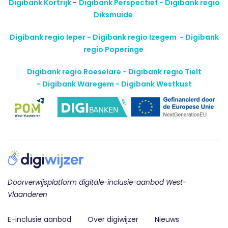
Digibank Kortrijk
-
Digibank Perspectief - Digibank regio
Diksmuide
Digibank regio Ieper - Digibank regio Izegem -
Digibank
regio Poperinge
Digibank regio Roeselare - Digibank regio Tielt
-
Digibank Waregem - Digibank Westkust
Doorverwijsplatform digitale-inclusie-aanbod West-
Vlaanderen
E-inclusie aanbod
Over digiwijzer
Nieuws