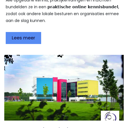
Alle opgedane kennis, praktijkervaringen en inzichten
bundelden ze in een 𝗽𝗿𝗮𝗸𝘁𝗶𝘀𝗰𝗵𝗲 𝗼𝗻𝗹𝗶𝗻𝗲 𝗸𝗲𝗻𝗻𝗶𝘀𝗯𝘂𝗻𝗱𝗲𝗹,
zodat ook andere lokale besturen en organisaties ermee
aan de slag kunnen.
Lees meer