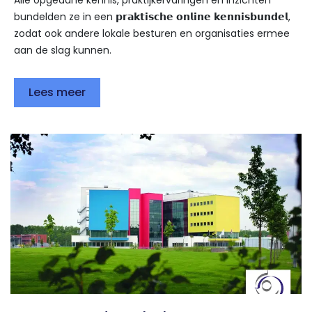
Alle opgedane kennis, praktijkervaringen en inzichten
bundelden ze in een 𝗽𝗿𝗮𝗸𝘁𝗶𝘀𝗰𝗵𝗲 𝗼𝗻𝗹𝗶𝗻𝗲 𝗸𝗲𝗻𝗻𝗶𝘀𝗯𝘂𝗻𝗱𝗲𝗹,
zodat ook andere lokale besturen en organisaties ermee
aan de slag kunnen.
Lees meer