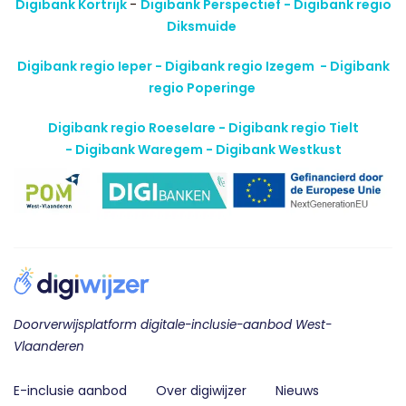
Digibank Kortrijk
-
Digibank Perspectief - Digibank regio
Diksmuide
Digibank regio Ieper - Digibank regio Izegem -
Digibank
regio Poperinge
Digibank regio Roeselare - Digibank regio Tielt
-
Digibank Waregem - Digibank Westkust
Doorverwijsplatform digitale-inclusie-aanbod West-
Vlaanderen
E-inclusie aanbod
Over digiwijzer
Nieuws