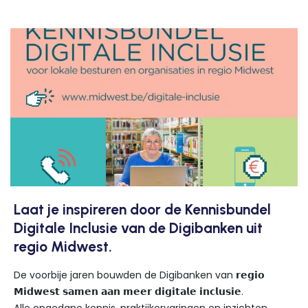
Laat je inspireren door de Kennisbundel
Digitale Inclusie van de Digibanken uit
regio Midwest.
De voorbije jaren bouwden de Digibanken van 𝗿𝗲𝗴𝗶𝗼
𝗠𝗶𝗱𝘄𝗲𝘀𝘁 𝘀𝗮𝗺𝗲𝗻 𝗮𝗮𝗻 𝗺𝗲𝗲𝗿 𝗱𝗶𝗴𝗶𝘁𝗮𝗹𝗲 𝗶𝗻𝗰𝗹𝘂𝘀𝗶𝗲.