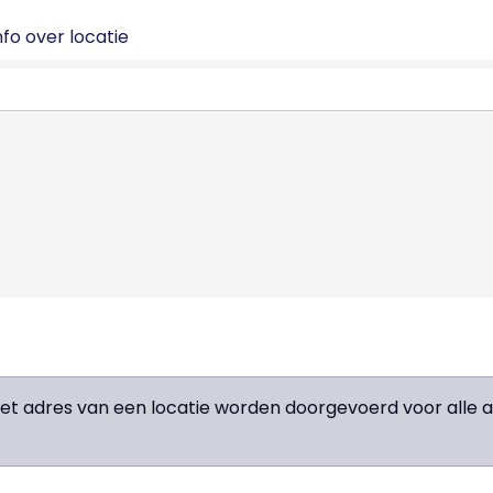
fo over locatie
het adres van een locatie worden doorgevoerd voor all