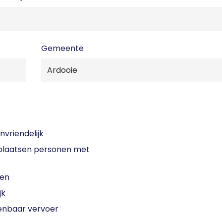
Gemeente
nvriendelijk
laatsen personen met
sen
jk
enbaar vervoer