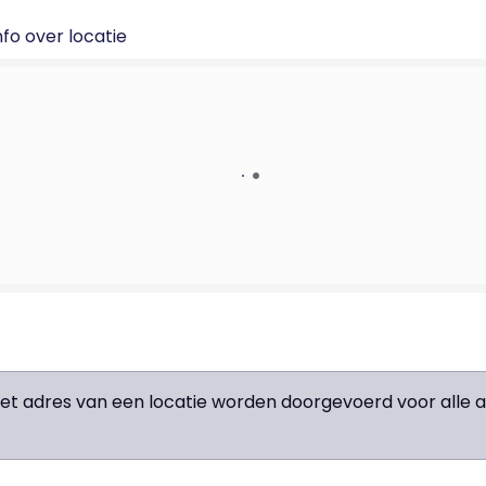
fo over locatie
het adres van een locatie worden doorgevoerd voor all