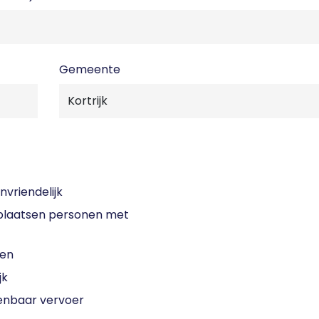
Gemeente
nvriendelijk
laatsen personen met
sen
jk
enbaar vervoer