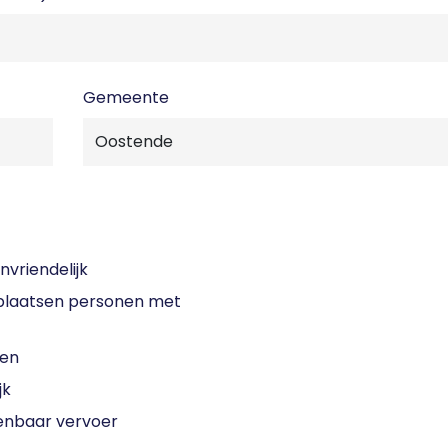
Gemeente
nvriendelijk
laatsen personen met
sen
jk
enbaar vervoer