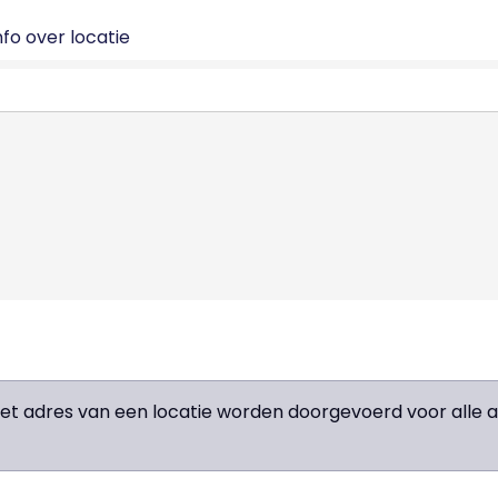
fo over locatie
het adres van een locatie worden doorgevoerd voor all