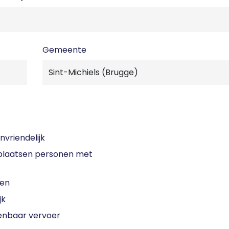
Gemeente
nvriendelijk
laatsen personen met
sen
jk
enbaar vervoer