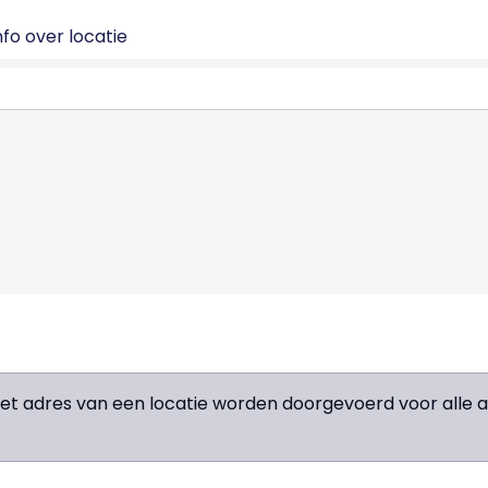
fo over locatie
het adres van een locatie worden doorgevoerd voor all