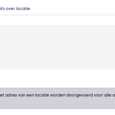
fo over locatie
het adres van een locatie worden doorgevoerd voor all