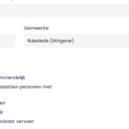
Gemeente
nvriendelijk
laatsen personen met
sen
jk
enbaar vervoer