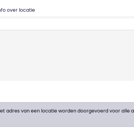
fo over locatie
het adres van een locatie worden doorgevoerd voor all