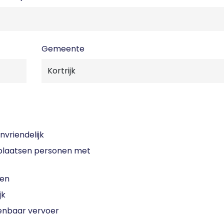
Gemeente
nvriendelijk
laatsen personen met
sen
jk
enbaar vervoer