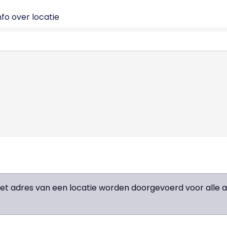
fo over locatie
het adres van een locatie worden doorgevoerd voor all