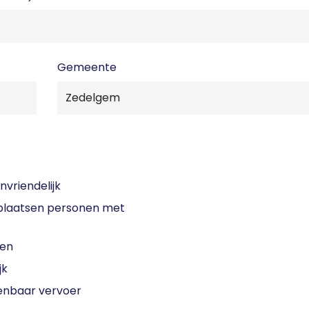
Gemeente
nvriendelijk
laatsen personen met
sen
jk
enbaar vervoer