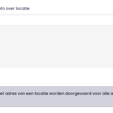
fo over locatie
het adres van een locatie worden doorgevoerd voor all