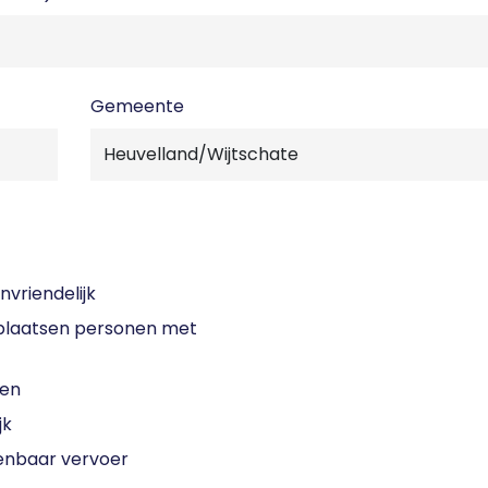
Gemeente
nvriendelijk
laatsen personen met
sen
jk
enbaar vervoer