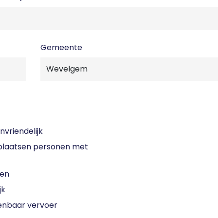
Gemeente
nvriendelijk
laatsen personen met
sen
jk
enbaar vervoer