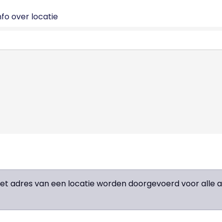
fo over locatie
het adres van een locatie worden doorgevoerd voor all